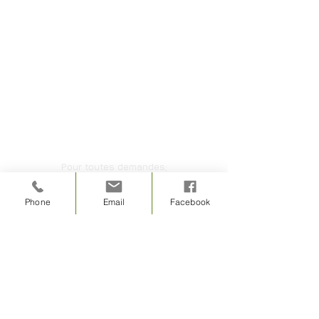
CONTACT
Pour toutes demandes;
informations et devis personnalisés.
Phone
Email
Facebook
Nom et prénom
E-mail
Téléphone